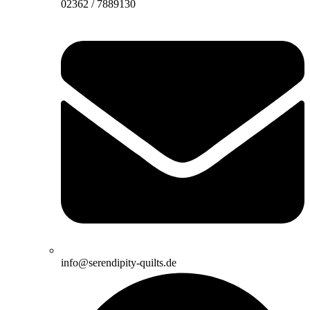
02362 / 7889130
info@serendipity-quilts.de