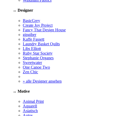
Windham Fabrics
→ Designer
BasicGrey
Create Joy Project
Fancy That Design House
gingiber
Kaffe Fassett
Laundry Basket Quilts
Libs Elliott
Ruby Star Society
Stephanie Organes
Sweetwater
One Canoe Two
Zen Chic
» alle Designer ansehen
→ Motive
Animal Print
Aquarell
Asiatisch
Autos