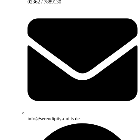
02362 / 7889130
info@serendipity-quilts.de