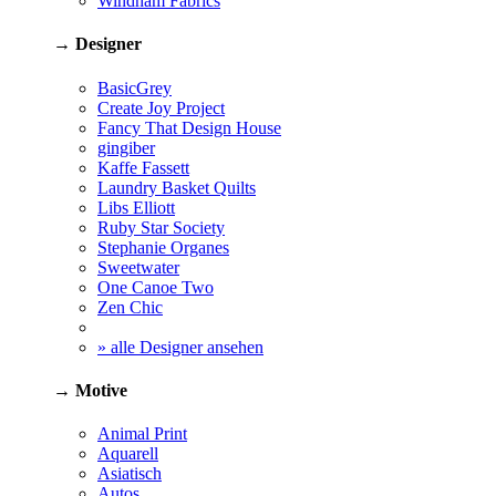
Windham Fabrics
→ Designer
BasicGrey
Create Joy Project
Fancy That Design House
gingiber
Kaffe Fassett
Laundry Basket Quilts
Libs Elliott
Ruby Star Society
Stephanie Organes
Sweetwater
One Canoe Two
Zen Chic
» alle Designer ansehen
→ Motive
Animal Print
Aquarell
Asiatisch
Autos