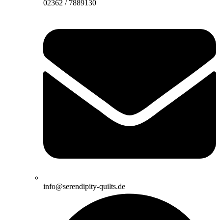
02362 / 7889130
info@serendipity-quilts.de