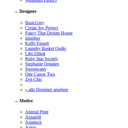
Windham Fabrics
→ Designer
BasicGrey
Create Joy Project
Fancy That Design House
gingiber
Kaffe Fassett
Laundry Basket Quilts
Libs Elliott
Ruby Star Society
Stephanie Organes
Sweetwater
One Canoe Two
Zen Chic
» alle Designer ansehen
→ Motive
Animal Print
Aquarell
Asiatisch
Autos