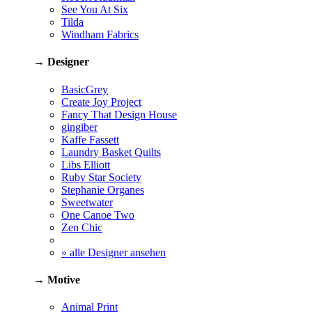
See You At Six
Tilda
Windham Fabrics
→ Designer
BasicGrey
Create Joy Project
Fancy That Design House
gingiber
Kaffe Fassett
Laundry Basket Quilts
Libs Elliott
Ruby Star Society
Stephanie Organes
Sweetwater
One Canoe Two
Zen Chic
» alle Designer ansehen
→ Motive
Animal Print