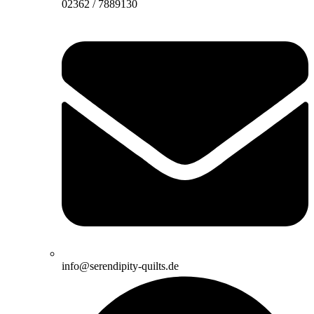
02362 / 7889130
info@serendipity-quilts.de