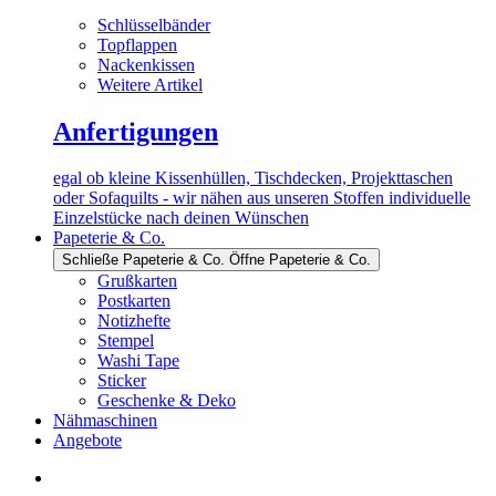
Schlüsselbänder
Topflappen
Nackenkissen
Weitere Artikel
Anfertigungen
egal ob kleine Kissenhüllen, Tischdecken, Projekttaschen
oder Sofaquilts - wir nähen aus unseren Stoffen individuelle
Einzelstücke nach deinen Wünschen
Papeterie & Co.
Schließe Papeterie & Co.
Öffne Papeterie & Co.
Grußkarten
Postkarten
Notizhefte
Stempel
Washi Tape
Sticker
Geschenke & Deko
Nähmaschinen
Angebote