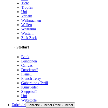
Tiere
Tropfen
Uni
Verlauf
Weihnachten
Wellen
Weltraum
Western
Zick Zack
→ Stoffart
Batik
Bündchen
Canvas
Druckstoff
Flanell
French Terry
Gabardine / Twill
Kunstleder
Steppstoff
Uni
Webstoffe
Zubehör
Schließe Zubehör
Öffne Zubehör