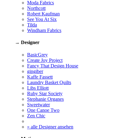
Moda Fabrics
Northcott
Robert Kaufman
See You At Six
Tilda
Windham Fabrics
→ Designer
BasicGrey
Create Joy Project
Fancy That Design House
gingiber
Kaffe Fassett
Laundry Basket Quilts
Libs Elliott
Ruby Star Society
Stephanie Organes
Sweetwater
One Canoe Two
Zen Chic
» alle Designer ansehen