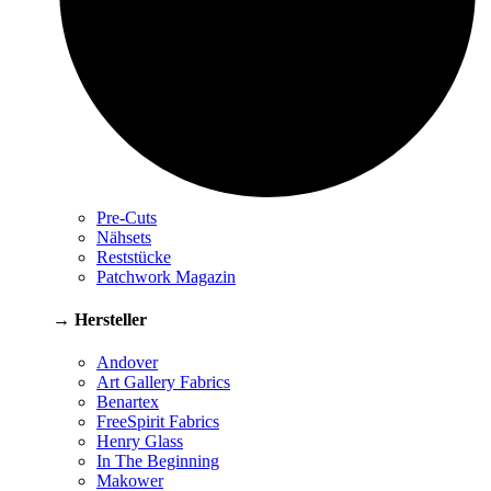
Pre-Cuts
Nähsets
Reststücke
Patchwork Magazin
→ Hersteller
Andover
Art Gallery Fabrics
Benartex
FreeSpirit Fabrics
Henry Glass
In The Beginning
Makower