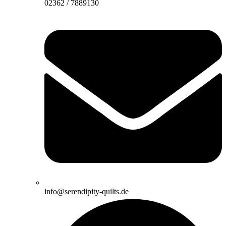
02362 / 7889130
info@serendipity-quilts.de