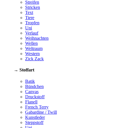
Streifen
Stricken
Text
Tiere
Tropfen
Uni
Verlauf
Weihnachten
Wellen
Weltraum
Western
Zick Zack
→ Stoffart
Batik
Bündchen
Canvas
Druckstoff
Flanell
French Terry
Gabardine / Twill
Kunstleder
Steppstoff
Uni