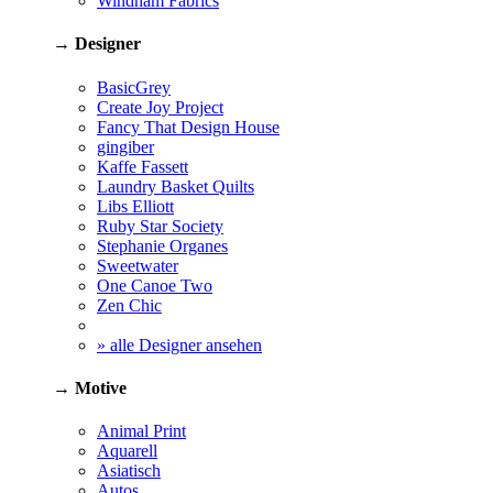
Windham Fabrics
→ Designer
BasicGrey
Create Joy Project
Fancy That Design House
gingiber
Kaffe Fassett
Laundry Basket Quilts
Libs Elliott
Ruby Star Society
Stephanie Organes
Sweetwater
One Canoe Two
Zen Chic
» alle Designer ansehen
→ Motive
Animal Print
Aquarell
Asiatisch
Autos