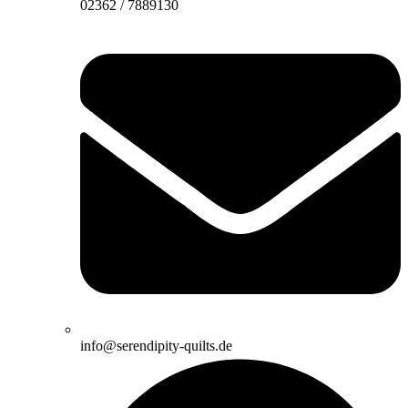
02362 / 7889130
info@serendipity-quilts.de