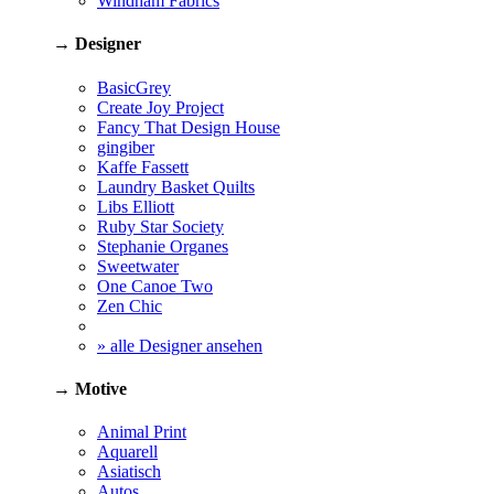
Windham Fabrics
→ Designer
BasicGrey
Create Joy Project
Fancy That Design House
gingiber
Kaffe Fassett
Laundry Basket Quilts
Libs Elliott
Ruby Star Society
Stephanie Organes
Sweetwater
One Canoe Two
Zen Chic
» alle Designer ansehen
→ Motive
Animal Print
Aquarell
Asiatisch
Autos