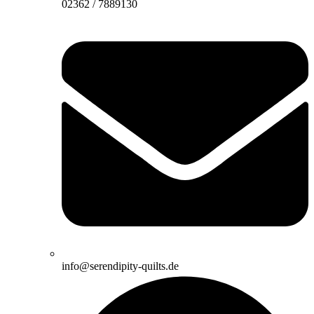
02362 / 7889130
info@serendipity-quilts.de