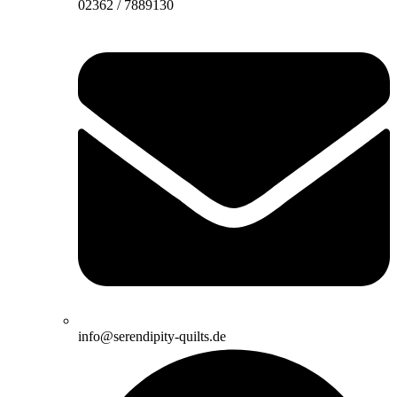
02362 / 7889130
info@serendipity-quilts.de