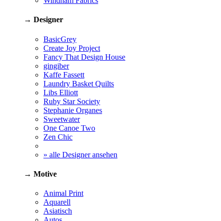
Windham Fabrics
→ Designer
BasicGrey
Create Joy Project
Fancy That Design House
gingiber
Kaffe Fassett
Laundry Basket Quilts
Libs Elliott
Ruby Star Society
Stephanie Organes
Sweetwater
One Canoe Two
Zen Chic
» alle Designer ansehen
→ Motive
Animal Print
Aquarell
Asiatisch
Autos