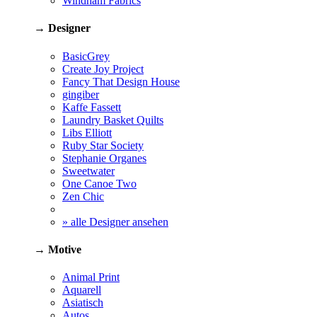
Windham Fabrics
→ Designer
BasicGrey
Create Joy Project
Fancy That Design House
gingiber
Kaffe Fassett
Laundry Basket Quilts
Libs Elliott
Ruby Star Society
Stephanie Organes
Sweetwater
One Canoe Two
Zen Chic
» alle Designer ansehen
→ Motive
Animal Print
Aquarell
Asiatisch
Autos