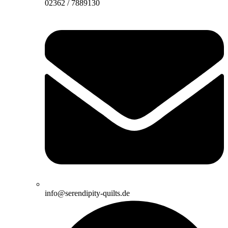
02362 / 7889130
info@serendipity-quilts.de